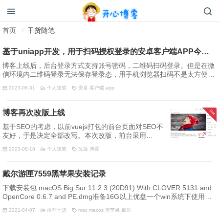
开心博客
首页
干货随笔
/
基于uniapp开发，用于扫码授权登录的安卓客户端APP今日上线
博客上线后，后台登录方式支持账号密码，二维码扫码登录。但是在微
信环境内二维码登录无法保存登录态，用手机浏览器扫码不是太方便，
于是用2天时间基于uniapp+vue3开发并打包了这套独立app。操作界面
2023-08-31
个人随笔
安卓
客户端
app
如下：登录页扫码页授权页
Hot
博客再次改版上线
基于SEO的考虑，以前vuejs打包的前台页面对SEO不
友好，于是决定全部改写。本次改版，前台采用
VanillaJS 封装的 AXUI 框架，后台采用自己写的开心
2023-08-18
个人随笔
改版
博客
系列 KXPHP 框架。相关界面如下：首页 列表页 搜索
页 内容页友链页
戴尔游匣7559黑苹果安装记录
下载安装包 macOS Big Sur 11.2.3 (20D91) With CLOVER 5131 and
OpenCore 0.6.7 and PE.dmg准备16G以上优盘一个win系统下使用
TransMac 软件，将安装包刷入优盘，作为启动盘根据设备，定制oc的
2021-04-07
推荐干货
mac
macos
黑苹果
戴尔
config.plist文件，在线修改