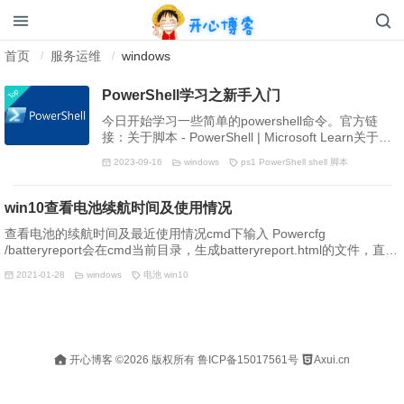
开心博客
首页
服务运维
windows
/
/
Top
PowerShell学习之新手入门
今日开始学习一些简单的powershell命令。官方链
接：关于脚本 - PowerShell | Microsoft Learn关于签
名 - PowerShell | Microsoft Learn查看 PowerShell 版
2023-09-16
windows
ps1
PowerShell
shell
脚本
本： Choose here
javascripttypescripthtmlcssshellpythongolangjavacc++
win10查看电池续航时间及使用情况
查看电池的续航时间及最近使用情况cmd下输入 Powercfg
/batteryreport会在cmd当前目录，生成batteryreport.html的文件，直接
浏览器打开查看即可。
2021-01-28
windows
电池
win10
开心博客
©2026 版权所有
鲁ICP备15017561号
Axui.cn