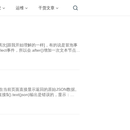
发
运维
干货文章
次[跟我开始理解的一样]，有的说是冒泡事
t事件，所以会.after()增加一次文本节点。
件，增加第二次文本节点。3.文本框内容选中后，再次触
当前页面直接显示返回的原始JSON数据。
).text(json)输出是错误的，显示：