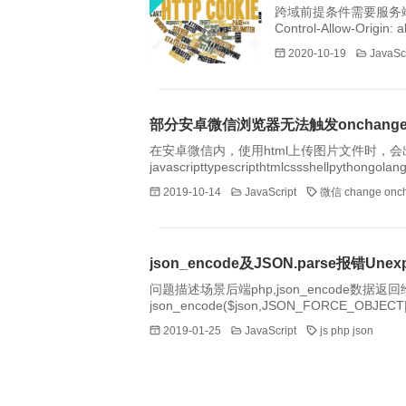
跨域前提条件需要服务端设置响应报
Control-Allow-Or
Credentials: true
2020-10-19
JavaScr
部分安卓微信浏览器无法触发onchang
在安卓微信内，使用html上传图片文件时，会出现选
2019-10-14
JavaScript
微信
change
onc
json_encode及JSON.parse报错Unexpect
问题描述场景后端php,json_encode数据返回给前
json_encode($json,JSON_FORCE_OBJECT|JSON_UNESCAPE
将php返回的字符串复制过来一次一次的删除
2019-01-25
JavaScript
js
php
json