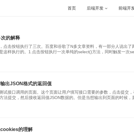
首页
后端开发
前端开
或多次的解释
，点击按钮执行了三次。百度和谷歌了N多文章资料，有一部分人说出了两
行的。1.点击按钮执行一次单纯的select()方法，同时触发一次selec
的方法(虽然带参数，依然是一次select事件)，自身触发一次文本选中select事
接输出JSON格式的返回值
测试接口调用的页面。这个页面让用户填写接口需要的参数，点击提交，在
()方法提交，然后接收返回值JSON数据的。但是当想输出到页面的时候，直接$(
[object Object]我们需要给用户展示的是： Choose here javascripttypescripthtmlcssshellpythongola
cookies的理解