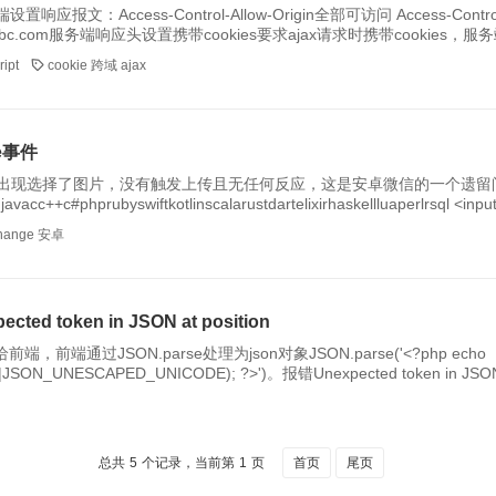
文：Access-Control-Allow-Origin全部可访问 Access-Control-A
igin: abc.com服务端响应头设置携带cookies要求ajax请求时携带cookies，服务
注意：仅且只有在设置指定域名访问时，即 Access-Control-Allow-Origin: ab
ipt
cookie
跨域
ajax
e事件
择了图片，没有触发上传且无任何反应，这是安卓微信的一个遗留问题。处理方式将inp
javascripttypescripthtmlcsssh
hange
安卓
ed token in JSON at position
端，前端通过JSON.parse处理为json对象JSON.parse('<?php echo
D_UNICODE); ?>')。报错Unexpected token in JSON at position排查方法浏览器F12调出控制台，
正常字符串，执行，最终找到报错点后端PHP或者前端，处理掉报错特殊
总共
5
个记录，当前第
1
页
首页
尾页