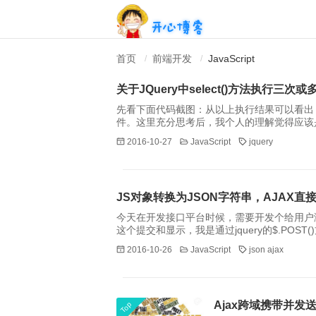
开心博客
首页
前端开发
JavaScript
/
/
关于JQuery中select()方法执行三次
先看下面代码截图：从以上执行结果可以看出
件。这里充分思考后，我个人的理解觉得应该是这样执
2.select(function())带回调函数
2016-10-27
JavaScript
jquery
发一次selec
JS对象转换为JSON字符串，AJAX直
今天在开发接口平台时候，需要开发个给用户
这个提交和显示，我是通过jquery的$.POST
2016-10-26
JavaScript
json
ajax
Ajax跨域携带并发送
Top