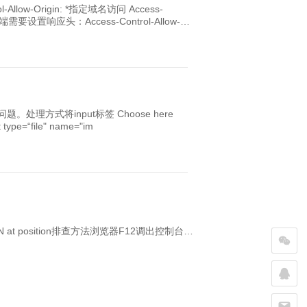
llow-Origin: *指定域名访问 Access-
端需要设置响应头：Access-Control-Allow-
ut标签 Choose here
ellpythongolangjavacc++c#phprubyswiftkotlinscalarustdartelixirhaskellluaperlrsql <input type=“file" name="im
字