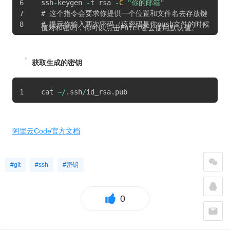
ssh
-
keygen 
-
t rsa 
-
C
"你的邮箱"
# 这个指令会要求你提供一个位置和文件名去存放键
# 提示你输入两次密码（该密码是你push文件的时候
值对和密码，你可以点击Enter键去使用默认值。
要输入的密码，而不是git管理者的密码），方便使
用建议留空
获取生成的密钥
cat 
~
/
.
ssh
/
id_rsa
.
pub
阿里云Code官方文档
#git
#ssh
#密钥
0