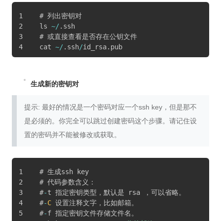
# 列出密钥对
ls 
~
/
.
ssh
# 或直接查看是否存在公钥文件
cat 
~
/
.
ssh
/
id_rsa
.
pub
生成新的密钥对
提示: 最好的情况是一个密码对应一个ssh key，但是那不
是必须的。你完全可以跳过创建密码这个步骤。请记住设
置的密码并不能被修改或获取。
# 生成ssh key
# 代码参数含义：
#
-
t 指定密钥类型，默认是 rsa ，可以省略。
#
-
C
 设置注释文字，比如邮箱。
#
-
f 指定密钥文件存储文件名。