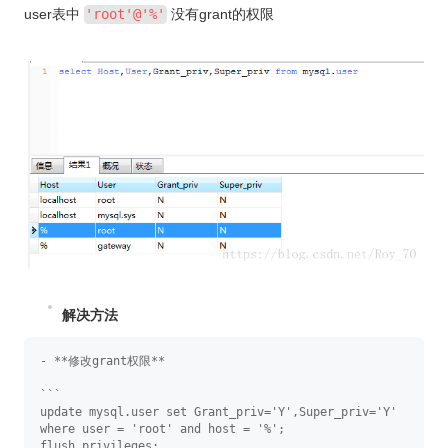
user表中
'root'@'%'
没有grant的权限
解决方法
- **修改grant权限**

```

update mysql.user set Grant_priv='Y',Super_priv='Y' 
where user = 'root' and host = '%';

flush privileges;
