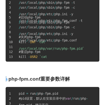
/
usr
/
local
/
php
/
sbin
/
php
-
fpm 
-
t
/
usr
/
local
/
php
/
sbin
/
php
-
fpm 
-
c 
/
usr
/
local
/
php
/
etc
/
php
.
ini 
-
y 
#启动php
-
fpm
/
usr
/
local
/
php
/
etc
/
php
-
fpm
.
conf 
-
t
/
usr
/
local
/
php
/
sbin
/
php
-
fpm
/
usr
/
local
/
php
/
sbin
/
php
-
fpm 
-
c 
/
usr
/
local
/
php
/
etc
/
php
.
ini 
-
y 
#关闭php
-
fpm
/
usr
/
local
/
php
/
etc
/
php
-
fpm
.
conf
kill 
-
INT
`
cat 
/usr/local/php/var/run/php-fpm.pid
`
#重启php
-
fpm
kill 
-
USR2
`
cat 
/usr/local/php/var/run/php-fpm.pid
`
php-fpm.conf重要参数详解
pid 
=
 run
/
php
-
fpm
.
pid
#pid设置，默认在安装目录中的
var
/
run
/
php
-