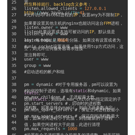
置
.
行注释掉就行。backlog含义参考：
listen
.
allowed_clients 
=
127.0
.0
.1
http
:
/
/
www
.
3gyou
.
cc
/
?
p
=
41
#允许访问FastCGI进程的
IP
，设置any为不限制
IP
，
如果要设置其他主机的nginx也能访问这台
FPM
进程，
listen
.
owner 
=
 www
listen处要设置成本地可被访问的
IP
。默认值是
listen
.
group 
=
 www
any。每个地址是用逗号分隔
listen
.
mode 
=
0666
.
 如果没有设置或者为
#unix socket设置选项，如果使用tcp方式访问，这
空，则允许任何服务器请求连接
里注释即可。
user 
=
 www
group 
=
 www
#启动进程的帐户和组
pm 
=
 dynamic #对于专用服务器，pm可以设置为
#如何控制子进程，选项有
static
和dynamic。如果
static
。
pm
.
max_children #，子进程最大数
选择
static
，则由pm
.
max_children指定固定的子
pm
.
start_servers #，启动时的进程数
进程数。如果选择dynamic，则由下开参数决定：
pm
.
min_spare_servers #，保证空闲进程数最小
pm
.
max_spare_servers #，保证空闲进程数最大
值，如果空闲进程小于此值，则创建新的子进程
值，如果空闲进程大于此值，此进行清理
pm
.
max_requests 
=
1000