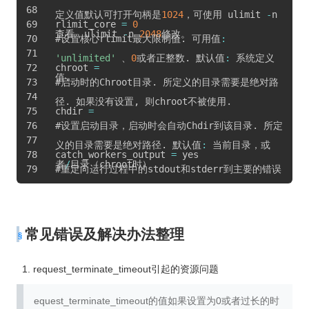
定义值默认可打开句柄是
1024
，可使用 ulimit 
-
n
rlimit_core 
=
0
查看，ulimit 
-
n 
2048
修改。
#设置核心rlimit最大限制值
.
 可用值
:
'unlimited'
 、
0
或者正整数
.
 默认值
:
 系统定义
chroot 
=
值
.
#启动时的Chroot目录
.
 所定义的目录需要是绝对路
径
.
 如果没有设置
,
 则chroot不被使用
.
chdir 
=
#设置启动目录，启动时会自动Chdir到该目录
.
 所定
义的目录需要是绝对路径
.
 默认值
:
 当前目录，或
catch_workers_output 
=
 yes
者
/
目录（chroot时）
#重定向运行过程中的stdout和stderr到主要的错误
日志文件中
.
 如果没有设置
,
 stdout 和 stderr 
将会根据FastCGI的规则被重定向到 
/
dev
/
null
.
默认值
:
 空
.
常见错误及解决办法整理
request_terminate_timeout引起的资源问题
equest_terminate_timeout的值如果设置为0或者过长的时