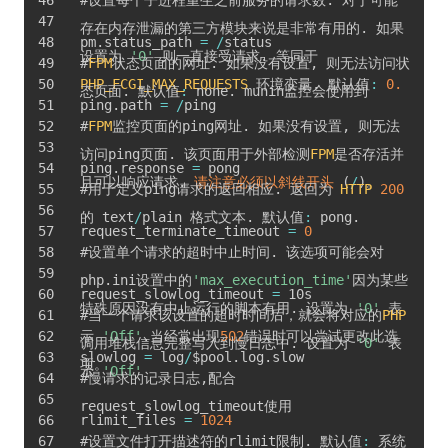
#设置每个子进程重生之前服务的请求数
.
 对于可能
存在内存泄漏的第三方模块来说是非常有用的
.
 如果
pm
.
status_path 
=
/
status
设置为 
'0'
 则一直接受请求
.
 等同于 
#
FPM
状态页面的网址
.
 如果没有设置
,
 则无法访问状
PHP_FCGI_MAX_REQUESTS
 环境变量
.
 默认值
:
0.
态页面
.
 默认值
:
 none
.
 munin监控会使用到
ping
.
path 
=
/
ping
#
FPM
监控页面的ping网址
.
 如果没有设置
,
 则无法
访问ping页面
.
 该页面用于外部检测
FPM
是否存活并
ping
.
response 
=
 pong
且可以响应请求
.
请注意必须以斜线开头
(
/
)
。
#用于定义ping请求的返回相应
.
 返回为 
HTTP
200
的 text
/
plain 格式文本
.
 默认值
:
 pong
.
request_terminate_timeout 
=
0
#设置单个请求的超时中止时间
.
 该选项可能会对
php
.
ini设置中的
'max_execution_time'
因为某些
request_slowlog_timeout 
=
 10s
特殊原因没有中止运行的脚本有用
.
 设置为 
'0'
 表
#当一个请求该设置的超时时间后，就会将对应的
PHP
示 
'Off'
.
当经常出现
502
错误时可以尝试更改此选
调用堆栈信息完整写入到慢日志中
.
 设置为 
'0'
 表
slowlog 
=
 log
/
$pool
.
log
.
slow
项。
示 
'Off'
#慢请求的记录日志
,
配合
request_slowlog_timeout使用
rlimit_files 
=
1024
#设置文件打开描述符的rlimit限制
.
 默认值
:
 系统