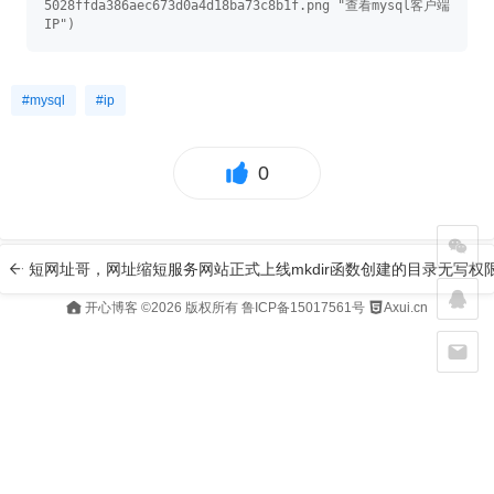
5028ffda386aec673d0a4d18ba73c8b1f.png "查看mysql客户端
#mysql
#ip
0
短网址哥，网址缩短服务网站正式上线
mkdir函数创建的目录无写
开心博客
©2026 版权所有
鲁ICP备15017561号
Axui.cn