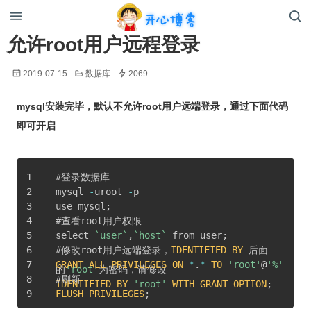
开心博客
允许root用户远程登录
2019-07-15
数据库
2069
mysql安装完毕，默认不允许root用户远端登录，通过下面代码
即可开启
#登录数据库
mysql 
-
uroot 
-
p
use mysql
;
#查看root用户权限
select 
`
user
`
,
`
host
`
 from user
;
#修改root用户远端登录，
IDENTIFIED
BY
 后面
GRANT
ALL
PRIVILEGES
ON
*
.
*
TO
'root'
@
'%'
的
'root'
为密码，请修改
#刷新
IDENTIFIED
BY
'root'
WITH
GRANT
OPTION
;
FLUSH
PRIVILEGES
;