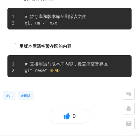
# 暂存库和版本库全删除该文件
git rm 
-
f xxx
用版本库清空暂存区的内容
# 直接用当前版本库内容，覆盖清空暂存区
git reset 
HEAD
#git
#删除
0